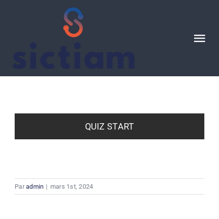
Passer
au
contenu
Tog
Nav
Ressources
CONTACT
QUIZ START
Par
admin
|
mars 1st, 2024