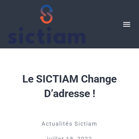
Passer
au
contenu
Tog
Nav
Ressources
CONTACT
Le SICTIAM Change
D’adresse !
Actualités Sictiam
juillet 18, 2022